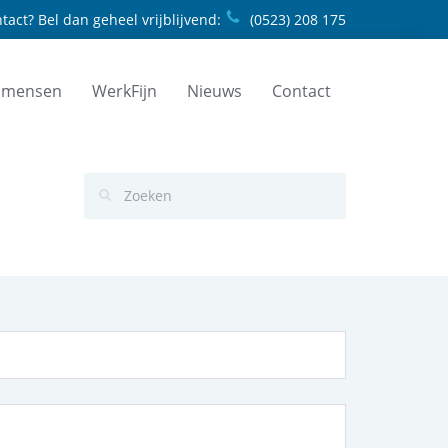
tact? Bel dan geheel vrijblijvend:
(0523) 208 175
 mensen
WerkFijn
Nieuws
Contact