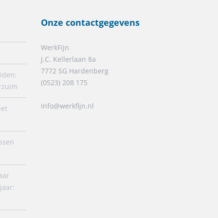
Onze contactgegevens
WerkFijn
J.C. Kellerlaan 8a
7772 SG Hardenberg
iden:
(0523) 208 175
erzuim
Info@werkfijn.nl
iet
ussen
aar
jaar: