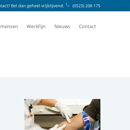
tact? Bel dan geheel vrijblijvend:
(0523) 208 175
 mensen
WerkFijn
Nieuws
Contact