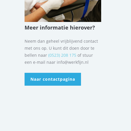
Meer informatie hierover?
Neem dan geheel vrijblijvend contact
met ons op. U kunt dit doen door te
bellen naar
(0523) 208 175
of stuur
een e-mail naar info@werkfijn.nl
Naar contactpagina