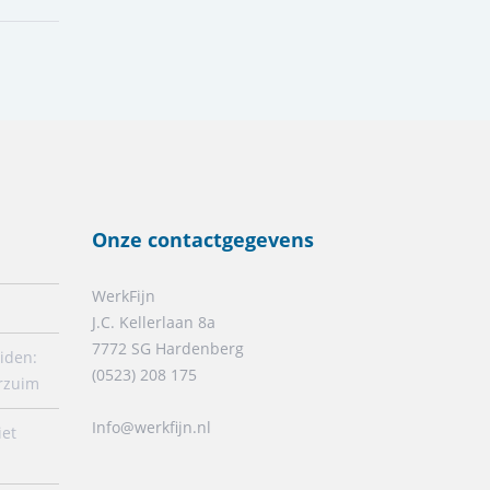
Onze contactgegevens
WerkFijn
J.C. Kellerlaan 8a
7772 SG Hardenberg
iden:
(0523) 208 175
erzuim
Info@werkfijn.nl
iet