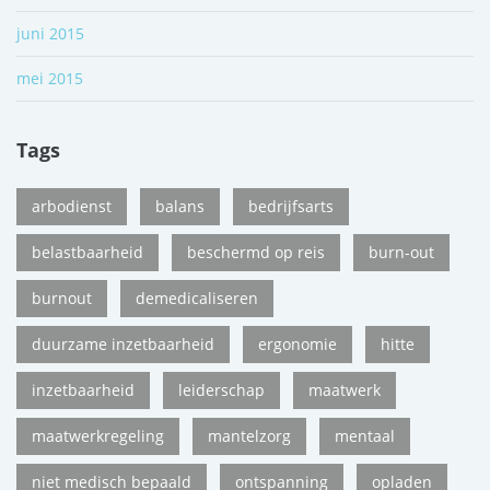
juni 2015
mei 2015
Tags
arbodienst
balans
bedrijfsarts
belastbaarheid
beschermd op reis
burn-out
burnout
demedicaliseren
duurzame inzetbaarheid
ergonomie
hitte
inzetbaarheid
leiderschap
maatwerk
maatwerkregeling
mantelzorg
mentaal
niet medisch bepaald
ontspanning
opladen