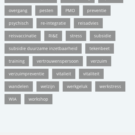
overgang
pesten
PMO
preventie
psychisch
re-integratie
reisadvies
reisvaccinatie
RI&E
stress
subsidie
subsidie duurzame inzetbaarheid
tekenbeet
training
vertrouwenspersoon
verzuim
verzuimpreventie
vitalieit
vitaliteit
wandelen
welzijn
werkgeluk
werkstress
WIA
workshop