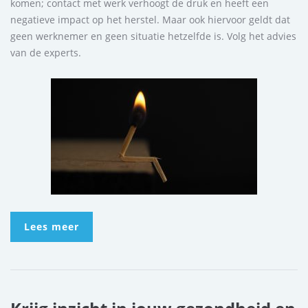
komen; contact met werk verhoogt de druk en heeft een
negatieve impact op het herstel. Maar ook hiervoor geldt dat
geen werknemer en geen situatie hetzelfde is. Volg het advies
van de experts.
Lees meer