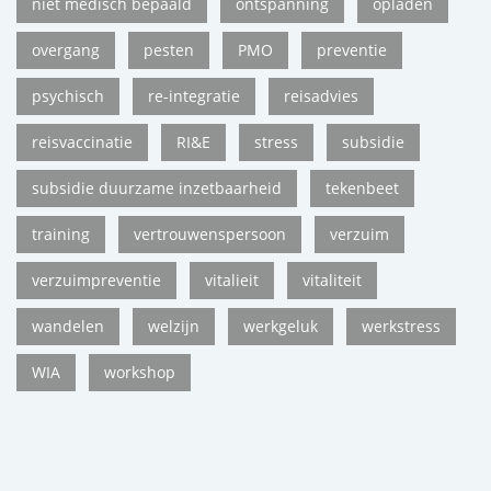
niet medisch bepaald
ontspanning
opladen
overgang
pesten
PMO
preventie
psychisch
re-integratie
reisadvies
reisvaccinatie
RI&E
stress
subsidie
subsidie duurzame inzetbaarheid
tekenbeet
training
vertrouwenspersoon
verzuim
verzuimpreventie
vitalieit
vitaliteit
wandelen
welzijn
werkgeluk
werkstress
WIA
workshop