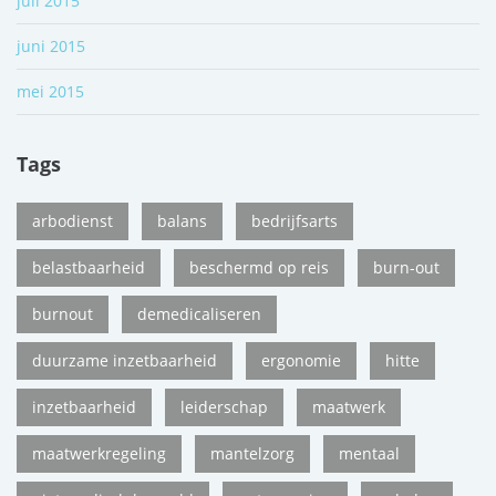
juli 2015
juni 2015
mei 2015
Tags
arbodienst
balans
bedrijfsarts
belastbaarheid
beschermd op reis
burn-out
burnout
demedicaliseren
duurzame inzetbaarheid
ergonomie
hitte
inzetbaarheid
leiderschap
maatwerk
maatwerkregeling
mantelzorg
mentaal