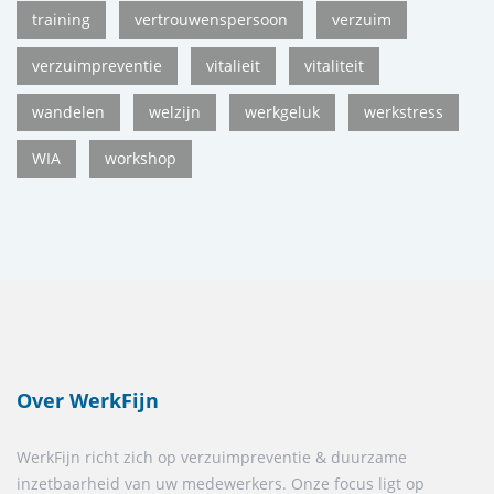
training
vertrouwenspersoon
verzuim
verzuimpreventie
vitalieit
vitaliteit
wandelen
welzijn
werkgeluk
werkstress
WIA
workshop
Over WerkFijn
WerkFijn richt zich op verzuimpreventie & duurzame
inzetbaarheid van uw medewerkers. Onze focus ligt op