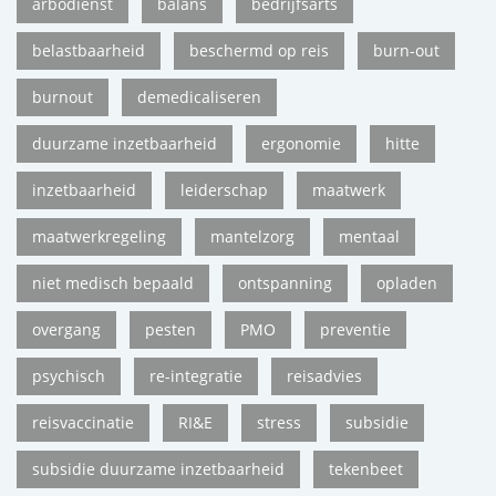
arbodienst
balans
bedrijfsarts
belastbaarheid
beschermd op reis
burn-out
burnout
demedicaliseren
duurzame inzetbaarheid
ergonomie
hitte
inzetbaarheid
leiderschap
maatwerk
maatwerkregeling
mantelzorg
mentaal
niet medisch bepaald
ontspanning
opladen
overgang
pesten
PMO
preventie
psychisch
re-integratie
reisadvies
reisvaccinatie
RI&E
stress
subsidie
subsidie duurzame inzetbaarheid
tekenbeet