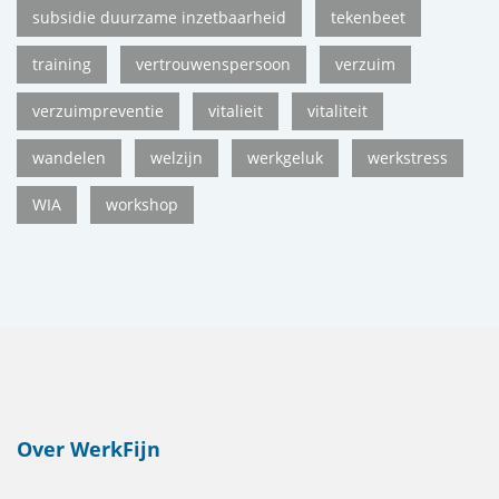
subsidie duurzame inzetbaarheid
tekenbeet
training
vertrouwenspersoon
verzuim
verzuimpreventie
vitalieit
vitaliteit
wandelen
welzijn
werkgeluk
werkstress
WIA
workshop
Over WerkFijn