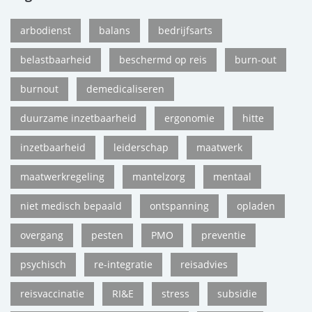
arbodienst
balans
bedrijfsarts
belastbaarheid
beschermd op reis
burn-out
burnout
demedicaliseren
duurzame inzetbaarheid
ergonomie
hitte
inzetbaarheid
leiderschap
maatwerk
maatwerkregeling
mantelzorg
mentaal
niet medisch bepaald
ontspanning
opladen
overgang
pesten
PMO
preventie
psychisch
re-integratie
reisadvies
reisvaccinatie
RI&E
stress
subsidie