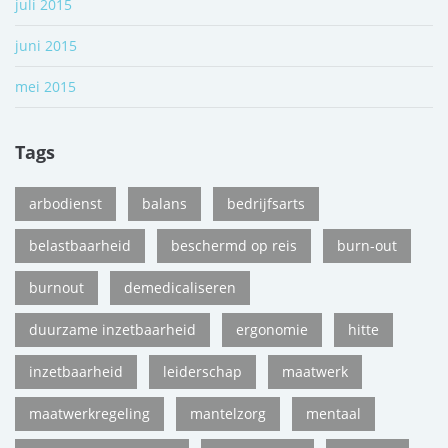
juli 2015
juni 2015
mei 2015
Tags
arbodienst
balans
bedrijfsarts
belastbaarheid
beschermd op reis
burn-out
burnout
demedicaliseren
duurzame inzetbaarheid
ergonomie
hitte
inzetbaarheid
leiderschap
maatwerk
maatwerkregeling
mantelzorg
mentaal