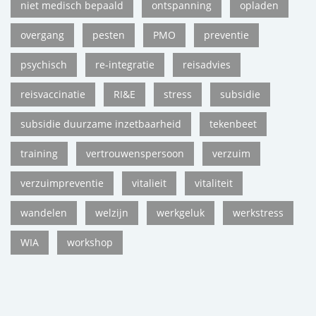
niet medisch bepaald
ontspanning
opladen
overgang
pesten
PMO
preventie
psychisch
re-integratie
reisadvies
reisvaccinatie
RI&E
stress
subsidie
subsidie duurzame inzetbaarheid
tekenbeet
training
vertrouwenspersoon
verzuim
verzuimpreventie
vitalieit
vitaliteit
wandelen
welzijn
werkgeluk
werkstress
WIA
workshop