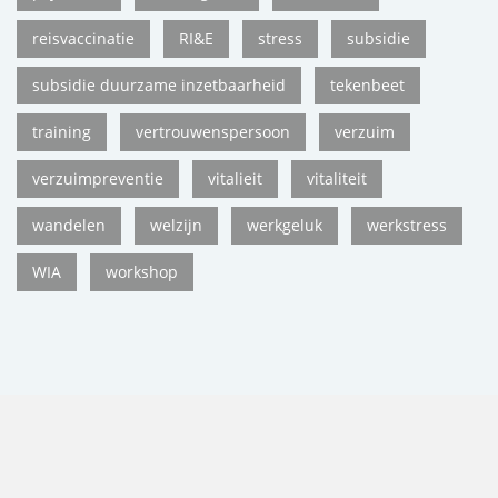
reisvaccinatie
RI&E
stress
subsidie
subsidie duurzame inzetbaarheid
tekenbeet
training
vertrouwenspersoon
verzuim
verzuimpreventie
vitalieit
vitaliteit
wandelen
welzijn
werkgeluk
werkstress
WIA
workshop