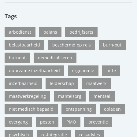
Tags
arbodienst
balans
bedrijfsarts
belastbaarheid
beschermd op reis
burn-out
burnout
demedicaliseren
duurzame inzetbaarheid
ergonomie
hitte
inzetbaarheid
leiderschap
maatwerk
maatwerkregeling
mantelzorg
mentaal
niet medisch bepaald
ontspanning
opladen
overgang
pesten
PMO
preventie
psychisch
re-integratie
reisadvies