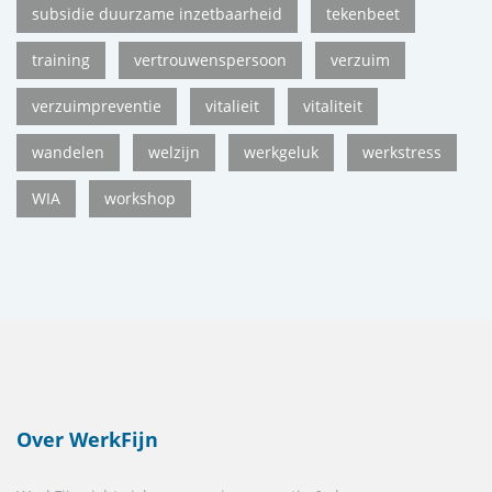
subsidie duurzame inzetbaarheid
tekenbeet
training
vertrouwenspersoon
verzuim
verzuimpreventie
vitalieit
vitaliteit
wandelen
welzijn
werkgeluk
werkstress
WIA
workshop
Over WerkFijn