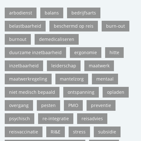
arbodienst
balans
bedrijfsarts
belastbaarheid
beschermd op reis
burn-out
burnout
demedicaliseren
duurzame inzetbaarheid
ergonomie
hitte
inzetbaarheid
leiderschap
maatwerk
maatwerkregeling
mantelzorg
mentaal
niet medisch bepaald
ontspanning
opladen
overgang
pesten
PMO
preventie
psychisch
re-integratie
reisadvies
reisvaccinatie
RI&E
stress
subsidie