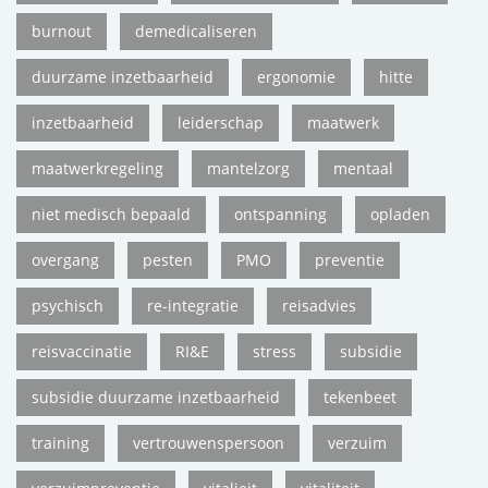
burnout
demedicaliseren
duurzame inzetbaarheid
ergonomie
hitte
inzetbaarheid
leiderschap
maatwerk
maatwerkregeling
mantelzorg
mentaal
niet medisch bepaald
ontspanning
opladen
overgang
pesten
PMO
preventie
psychisch
re-integratie
reisadvies
reisvaccinatie
RI&E
stress
subsidie
subsidie duurzame inzetbaarheid
tekenbeet
training
vertrouwenspersoon
verzuim