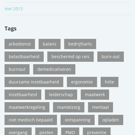
mei 2015
Tags
arbodienst
balans
bedrijfsarts
belastbaarheid
beschermd op reis
burn-out
burnout
demedicaliseren
duurzame inzetbaarheid
ergonomie
hitte
inzetbaarheid
leiderschap
maatwerk
maatwerkregeling
mantelzorg
mentaal
niet medisch bepaald
ontspanning
opladen
overgang
pesten
PMO
preventie