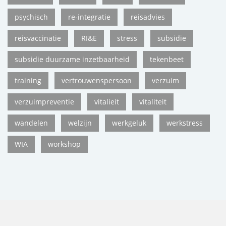
psychisch
re-integratie
reisadvies
reisvaccinatie
RI&E
stress
subsidie
subsidie duurzame inzetbaarheid
tekenbeet
training
vertrouwenspersoon
verzuim
verzuimpreventie
vitalieit
vitaliteit
wandelen
welzijn
werkgeluk
werkstress
WIA
workshop