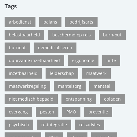
Tags
arbodienst
balans
bedrijfsarts
belastbaarheid
beschermd op reis
burn-out
burnout
demedicaliseren
duurzame inzetbaarheid
ergonomie
hitte
inzetbaarheid
leiderschap
maatwerk
maatwerkregeling
mantelzorg
mentaal
niet medisch bepaald
ontspanning
opladen
overgang
pesten
PMO
preventie
psychisch
re-integratie
reisadvies