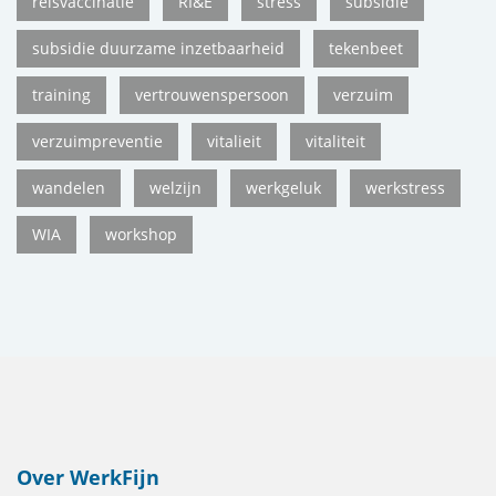
reisvaccinatie
RI&E
stress
subsidie
subsidie duurzame inzetbaarheid
tekenbeet
training
vertrouwenspersoon
verzuim
verzuimpreventie
vitalieit
vitaliteit
wandelen
welzijn
werkgeluk
werkstress
WIA
workshop
Over WerkFijn