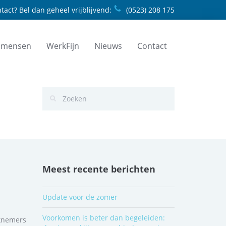
tact? Bel dan geheel vrijblijvend:
(0523) 208 175
 mensen
WerkFijn
Nieuws
Contact
Meest recente berichten
Update voor de zomer
Voorkomen is beter dan begeleiden:
rknemers