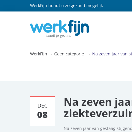
WerkFijn houdt u zo gezond mogelijk
WerkFijn
Geen categorie
Na zeven jaar van st
Na zeven jaar
DEC
ziekteverzui
08
Na zeven jaar van gestaag stijgen