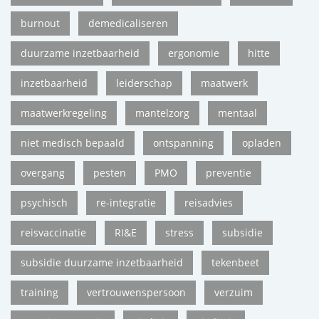
burnout
demedicaliseren
duurzame inzetbaarheid
ergonomie
hitte
inzetbaarheid
leiderschap
maatwerk
maatwerkregeling
mantelzorg
mentaal
niet medisch bepaald
ontspanning
opladen
overgang
pesten
PMO
preventie
psychisch
re-integratie
reisadvies
reisvaccinatie
RI&E
stress
subsidie
subsidie duurzame inzetbaarheid
tekenbeet
training
vertrouwenspersoon
verzuim