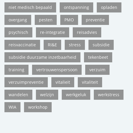
niet medisch bepaald
ontspanning
opladen
overgang
pesten
PMO
preventie
psychisch
re-integratie
reisadvies
reisvaccinatie
RI&E
stress
subsidie
subsidie duurzame inzetbaarheid
tekenbeet
training
vertrouwenspersoon
verzuim
verzuimpreventie
vitalieit
vitaliteit
wandelen
welzijn
werkgeluk
werkstress
WIA
workshop