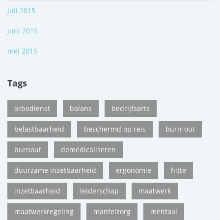
juli 2015
juni 2015
mei 2015
Tags
arbodienst
balans
bedrijfsarts
belastbaarheid
beschermd op reis
burn-out
burnout
demedicaliseren
duurzame inzetbaarheid
ergonomie
hitte
inzetbaarheid
leiderschap
maatwerk
maatwerkregeling
mantelzorg
mentaal