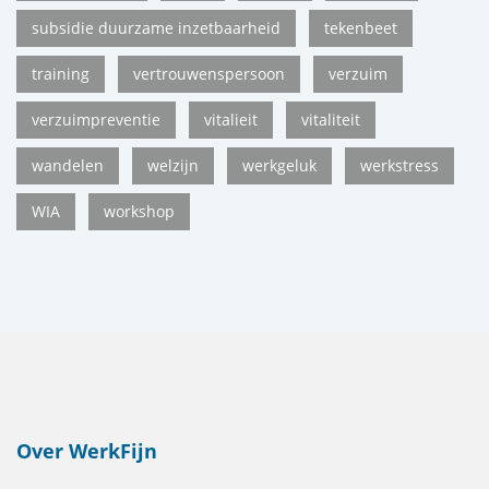
subsidie duurzame inzetbaarheid
tekenbeet
training
vertrouwenspersoon
verzuim
verzuimpreventie
vitalieit
vitaliteit
wandelen
welzijn
werkgeluk
werkstress
WIA
workshop
Over WerkFijn