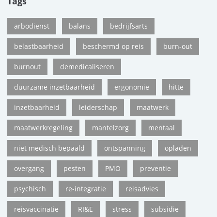
Tags
arbodienst
balans
bedrijfsarts
belastbaarheid
beschermd op reis
burn-out
burnout
demedicaliseren
duurzame inzetbaarheid
ergonomie
hitte
inzetbaarheid
leiderschap
maatwerk
maatwerkregeling
mantelzorg
mentaal
niet medisch bepaald
ontspanning
opladen
overgang
pesten
PMO
preventie
psychisch
re-integratie
reisadvies
reisvaccinatie
RI&E
stress
subsidie