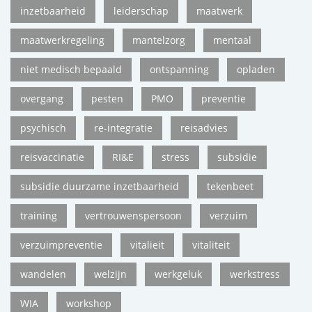
inzetbaarheid
leiderschap
maatwerk
maatwerkregeling
mantelzorg
mentaal
niet medisch bepaald
ontspanning
opladen
overgang
pesten
PMO
preventie
psychisch
re-integratie
reisadvies
reisvaccinatie
RI&E
stress
subsidie
subsidie duurzame inzetbaarheid
tekenbeet
training
vertrouwenspersoon
verzuim
verzuimpreventie
vitalieit
vitaliteit
wandelen
welzijn
werkgeluk
werkstress
WIA
workshop