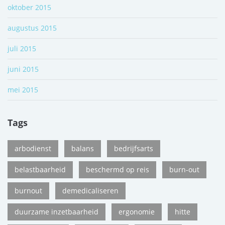
oktober 2015
augustus 2015
juli 2015
juni 2015
mei 2015
Tags
arbodienst
balans
bedrijfsarts
belastbaarheid
beschermd op reis
burn-out
burnout
demedicaliseren
duurzame inzetbaarheid
ergonomie
hitte