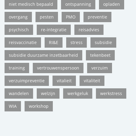
niet medisch bepaald
ontspanning
opladen
overgang
pesten
PMO
preventie
psychisch
re-integratie
reisadvies
reisvaccinatie
RI&E
stress
subsidie
subsidie duurzame inzetbaarheid
tekenbeet
training
vertrouwenspersoon
verzuim
verzuimpreventie
vitalieit
vitaliteit
wandelen
welzijn
werkgeluk
werkstress
WIA
workshop