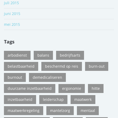
juli 2015
juni 2015
mei 2015
Tags
arbodienst
balans
bedrijfsarts
belastbaarheid
beschermd op reis
burn-out
burnout
demedicaliseren
duurzame inzetbaarheid
ergonomie
hitte
inzetbaarheid
leiderschap
maatwerk
maatwerkregeling
mantelzorg
mentaal