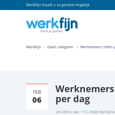
WerkFijn houdt u zo gezond mogelijk
WerkFijn
Geen categorie
Werknemers zitten 
Werknemers z
FEB
per dag
06
Uit cijfers van
TNO
blijkt dat bij