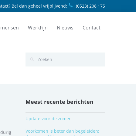
tact? Bel dan geheel vrijblijvend:
(0523) 208 175
 mensen
WerkFijn
Nieuws
Contact
Meest recente berichten
Update voor de zomer
Voorkomen is beter dan begeleiden:
gdurig