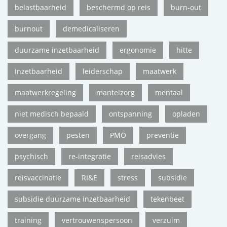
belastbaarheid
beschermd op reis
burn-out
burnout
demedicaliseren
duurzame inzetbaarheid
ergonomie
hitte
inzetbaarheid
leiderschap
maatwerk
maatwerkregeling
mantelzorg
mentaal
niet medisch bepaald
ontspanning
opladen
overgang
pesten
PMO
preventie
psychisch
re-integratie
reisadvies
reisvaccinatie
RI&E
stress
subsidie
subsidie duurzame inzetbaarheid
tekenbeet
training
vertrouwenspersoon
verzuim