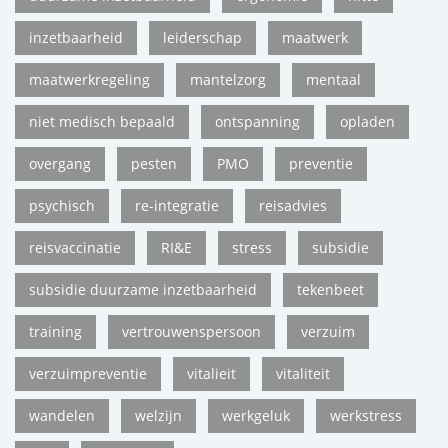
inzetbaarheid
leiderschap
maatwerk
maatwerkregeling
mantelzorg
mentaal
niet medisch bepaald
ontspanning
opladen
overgang
pesten
PMO
preventie
psychisch
re-integratie
reisadvies
reisvaccinatie
RI&E
stress
subsidie
subsidie duurzame inzetbaarheid
tekenbeet
training
vertrouwenspersoon
verzuim
verzuimpreventie
vitalieit
vitaliteit
wandelen
welzijn
werkgeluk
werkstress