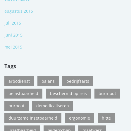
augustus 2015
juli 2015
juni 2015
mei 2015
Tags
arbodienst
balans
bedrijfsarts
belastbaarheid
beschermd op reis
burn-out
burnout
demedicaliseren
duurzame inzetbaarheid
ergonomie
hitte
inzetbaarheid
leiderschap
maatwerk