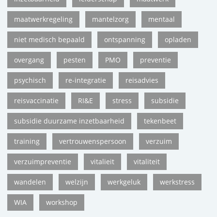
maatwerkregeling
mantelzorg
mentaal
niet medisch bepaald
ontspanning
opladen
overgang
pesten
PMO
preventie
psychisch
re-integratie
reisadvies
reisvaccinatie
RI&E
stress
subsidie
subsidie duurzame inzetbaarheid
tekenbeet
training
vertrouwenspersoon
verzuim
verzuimpreventie
vitalieit
vitaliteit
wandelen
welzijn
werkgeluk
werkstress
WIA
workshop